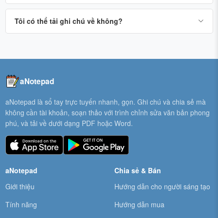
Tôi có thể tải ghi chú về không?
aNotepad
aNotepad là sổ tay trực tuyến nhanh, gọn. Ghi chú và chia sẻ mà
không cần tài khoản, soạn thảo với trình chỉnh sửa văn bản phong
phú, và tải về dưới dạng PDF hoặc Word.
aNotepad
Chia sẻ & Bán
Giới thiệu
Hướng dẫn cho người sáng tạo
Tính năng
Hướng dẫn mua