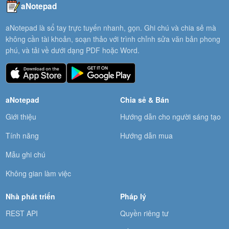
aNotepad
aNotepad là sổ tay trực tuyến nhanh, gọn. Ghi chú và chia sẻ mà
không cần tài khoản, soạn thảo với trình chỉnh sửa văn bản phong
phú, và tải về dưới dạng PDF hoặc Word.
aNotepad
Chia sẻ & Bán
Giới thiệu
Hướng dẫn cho người sáng tạo
Tính năng
Hướng dẫn mua
Mẫu ghi chú
Không gian làm việc
Nhà phát triển
Pháp lý
REST API
Quyền riêng tư