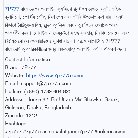
7P777
বাংলাদেশের অনলাইন ক্যাসিনো প্ল্যাটফর্ম যেখানে স্লট, লাইভ
ক্যাসিনো, স্পোর্টস বেটিং, ফিশ গেম এবং লটারি উপভোগ করা যায়। স্লট
বিভাগে বৈচিত্র্যময় থিম, সুন্দর গ্রাফিক্স এবং নতুন ফিচার খেলাকে আরও
আকর্ষণীয় করে। মোবাইল ও ডেস্কটপে সহজ ব্যবহার, নিরাপদ লেনদেন এবং
নিয়মিত বোনাস খেলোয়াড়দের সুবিধা বাড়ায়। ২৪/৭ সাপোর্টসহ 7P777
বাংলাদেশি ব্যবহারকারীদের জন্য নির্ভরযোগ্য অনলাইন গেমিং পরিবেশ দেয়।
Contact Information
Brand: 7P777
Website:
https://www.7p7775.com/
Email: support@7p7775.com
Hotline: (+880) 1739 604 825
Address: House 62, Bir Uttam Mir Shawkat Sarak,
Gulshan, Dhaka, Bangladesh
Zipcode: 1212
Hashtags
#7p777 #7p777casino #slotgame7p777 #onlinecasino