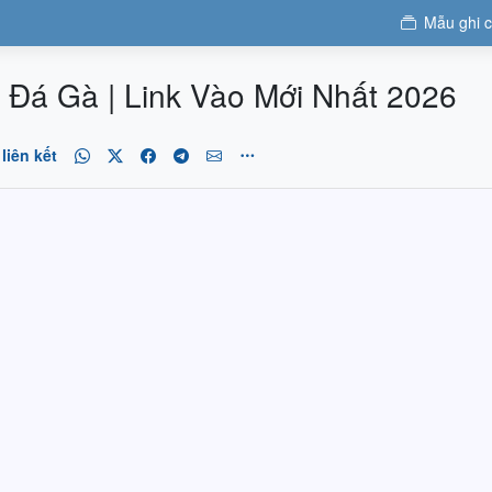
Mẫu ghi 
 Đá Gà | Link Vào Mới Nhất 2026
liên kết