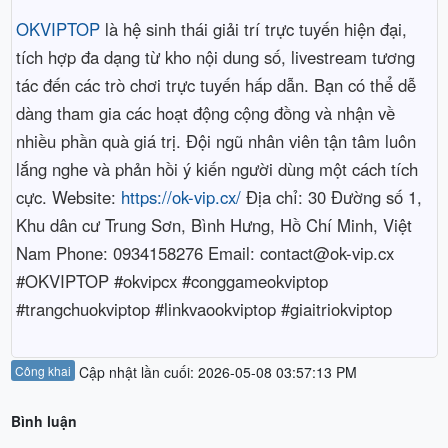
OKVIPTOP
là hệ sinh thái giải trí trực tuyến hiện đại,
tích hợp đa dạng từ kho nội dung số, livestream tương
tác đến các trò chơi trực tuyến hấp dẫn. Bạn có thể dễ
dàng tham gia các hoạt động cộng đồng và nhận về
nhiều phần quà giá trị. Đội ngũ nhân viên tận tâm luôn
lắng nghe và phản hồi ý kiến người dùng một cách tích
cực. Website:
https://ok-vip.cx/
Địa chỉ: 30 Đường số 1,
Khu dân cư Trung Sơn, Bình Hưng, Hồ Chí Minh, Việt
Nam Phone: 0934158276 Email: contact@ok-vip.cx
#OKVIPTOP #okvipcx #conggameokviptop
#trangchuokviptop #linkvaookviptop #giaitriokviptop
Công khai
Cập nhật lần cuối: 2026-05-08 03:57:13 PM
Bình luận