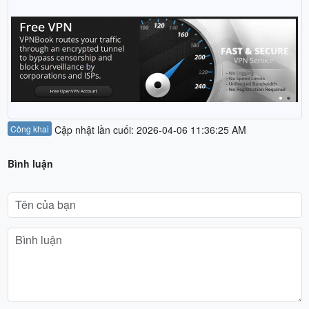
Công khai
Cập nhật lần cuối: 2026-04-06 11:36:25 AM
Bình luận