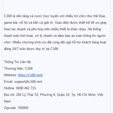
C168 là nền tảng cá cược trực tuyến với nhiều trò chơi như thể thao,
game bài, nổ hũ và bắn cá giải trí. Giao diện được thiết kế tối ưu giúp
thao tác nhanh và phù hợp trên nhiều thiết bị khác nhau. Hệ thống
thanh toán linh hoạt, xử lý nhanh và đảm bảo an toàn thông tin người
chơi. Nhiều chương trình ưu đãi cùng đội ngũ hỗ trợ khách hàng hoạt
động 24/7 luôn được duy trì tại C168.
Thông Tin Liên Hệ
Thương hiệu: C168
Website:
https://c168.rent/
Email: support@c168.rent
Hotline: 0938 462 715
Địa chỉ: 265 Lý Thái Tổ, Phường 9, Quận 10, Tp. Hồ Chí Minh, Việt
Nam
Zipcode: 700000