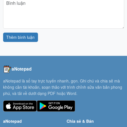
Thêm bình luận
aNotepad
aNotepad là sổ tay trực tuyến nhanh, gọn. Ghi chú và chia sẻ mà
không cần tài khoản, soạn thảo với trình chỉnh sửa văn bản phong
phú, và tải về dưới dạng PDF hoặc Word.
aNotepad
Chia sẻ & Bán