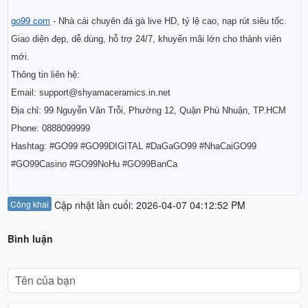
go99 com
- Nhà cái chuyên đá gà live HD, tỷ lệ cao, nạp rút siêu tốc.
Giao diện đẹp, dễ dùng, hỗ trợ 24/7, khuyến mãi lớn cho thành viên
mới.
Thông tin liên hệ:
Email: support@shyamaceramics.in.net
Địa chỉ: 99 Nguyễn Văn Trỗi, Phường 12, Quận Phú Nhuận, TP.HCM
Phone: 0888099999
Hashtag: #GO99 #GO99DIGITAL #DaGaGO99 #NhaCaiGO99
#GO99Casino #GO99NoHu #GO99BanCa
Công khai
Cập nhật lần cuối: 2026-04-07 04:12:52 PM
Bình luận