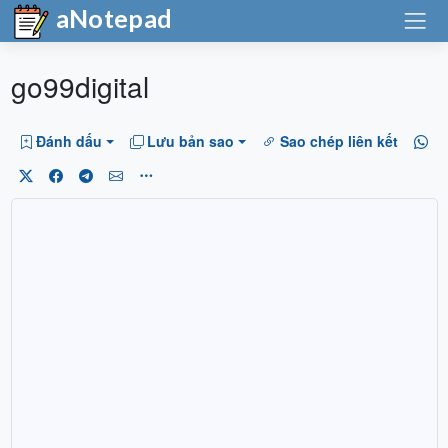
aNotepad
go99digital
Đánh dấu
Lưu bản sao
Sao chép liên kết