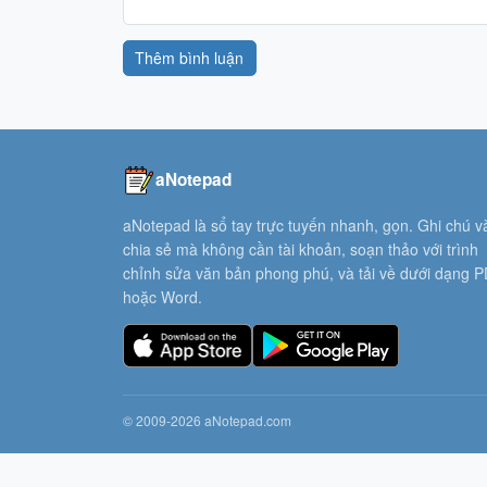
Thêm bình luận
aNotepad
aNotepad là sổ tay trực tuyến nhanh, gọn. Ghi chú v
chia sẻ mà không cần tài khoản, soạn thảo với trình
chỉnh sửa văn bản phong phú, và tải về dưới dạng 
hoặc Word.
© 2009-2026 aNotepad.com