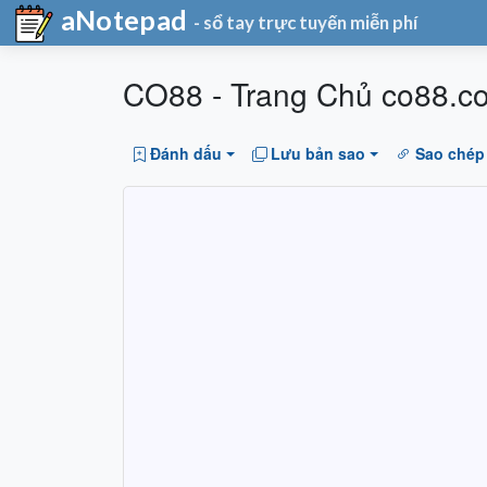
aNotepad
- sổ tay trực tuyến miễn phí
CO88 - Trang Chủ co88.c
Đánh dấu
Lưu bản sao
Sao chép 