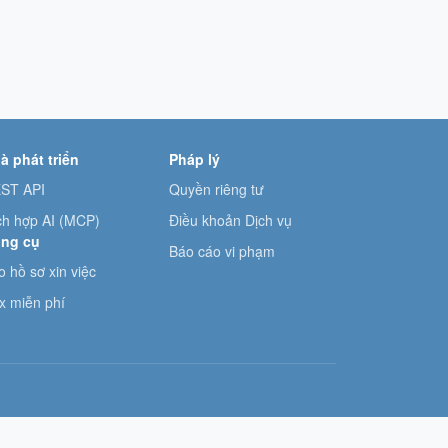
à phát triển
Pháp lý
ST API
Quyền riêng tư
ch hợp AI (MCP)
Điều khoản Dịch vụ
ng cụ
Báo cáo vi phạm
o hồ sơ xin việc
x miễn phí