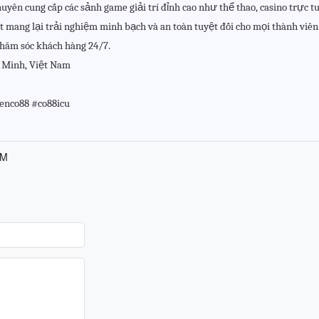
huyên cung cấp các sảnh game giải trí đỉnh cao như thể thao, casino trực 
t mang lại trải nghiệm minh bạch và an toàn tuyệt đối cho mọi thành viê
chăm sóc khách hàng 24/7.
í Minh, Việt Nam
enco88 #co88icu
PM