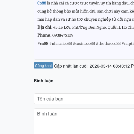
Co88
là nhà cái cá cược trực tuyến uy tín hàng đầu, c
cùng hệ thống bảo mật hiện đại, sân chơi này cam kế
mãi hấp dẫn và sự hỗ trợ chuyên nghiệp từ đội ngũ 
Địa chỉ
: 45 Lê Lợi, Phường Bến Nghé, Quận 1, Hồ Ch
Phone:
0938472109
#co88 #nhacaico88 #casinoco88 #thethaoco88 #napti
Công khai
Cập nhật lần cuối: 2026-03-14 08:43:12 
Bình luận