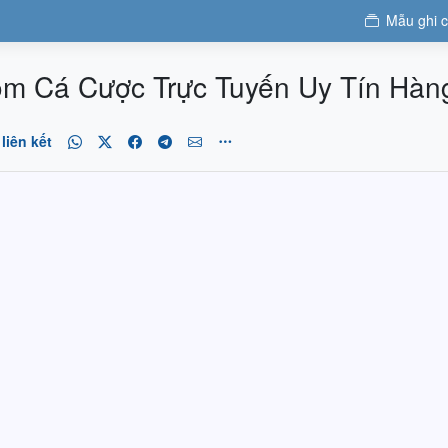
Mẫu ghi 
om Cá Cược Trực Tuyến Uy Tín Hàn
liên kết