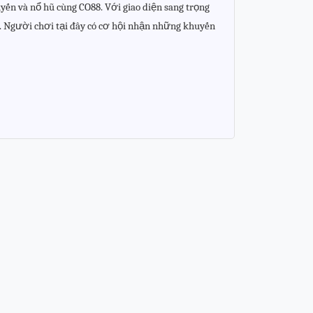
tuyến và nổ hũ cùng CO88. Với giao diện sang trọng
n. Người chơi tại đây có cơ hội nhận những khuyến