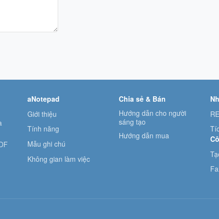
aNotepad
Chia sẻ & Bán
Nh
Hướng dẫn cho người
Giới thiệu
RE
sáng tạo
à
Tính năng
Tí
Hướng dẫn mua
Cô
Mẫu ghi chú
PDF
Tạ
Không gian làm việc
Fa