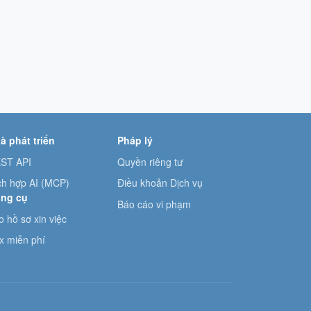
à phát triển
Pháp lý
ST API
Quyền riêng tư
ch hợp AI (MCP)
Điều khoản Dịch vụ
ng cụ
Báo cáo vi phạm
o hồ sơ xin việc
x miễn phí