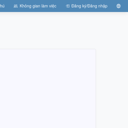
chú
Không gian làm việc
Đăng ký/Đăng nhập