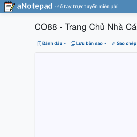
aNotepad
- sổ tay trực tuyến miễn phí
CO88 - Trang Chủ Nhà Cá
Đánh dấu
Lưu bản sao
Sao chép 