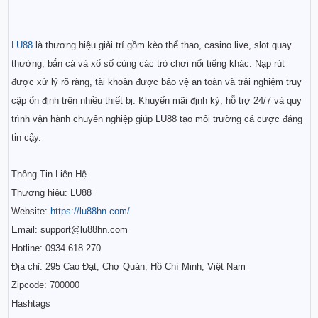
LU88
là thương hiệu giải trí gồm kèo thể thao, casino live, slot quay
thưởng, bắn cá và xổ số cùng các trò chơi nổi tiếng khác. Nạp rút
được xử lý rõ ràng, tài khoản được bảo vệ an toàn và trải nghiệm truy
cập ổn định trên nhiều thiết bị. Khuyến mãi định kỳ, hỗ trợ 24/7 và quy
trình vận hành chuyên nghiệp giúp LU88 tạo môi trường cá cược đáng
tin cậy.
Thông Tin Liên Hệ
Thương hiệu: LU88
Website:
https://lu88hn.com/
Email: support@lu88hn.com
Hotline: 0934 618 270
Địa chỉ: 295 Cao Đạt, Chợ Quán, Hồ Chí Minh, Việt Nam
Zipcode: 700000
Hashtags