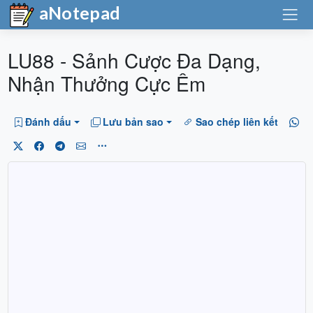
aNotepad
LU88 - Sảnh Cược Đa Dạng,
Nhận Thưởng Cực Êm
Đánh dấu
Lưu bản sao
Sao chép liên kết