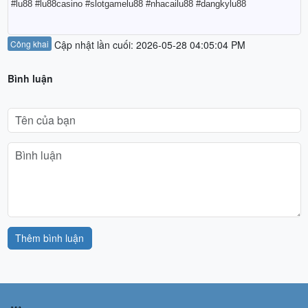
#lu88 #lu88casino #slotgamelu88 #nhacailu88 #dangkylu88
Công khai
Cập nhật lần cuối: 2026-05-28 04:05:04 PM
Bình luận
Thêm bình luận