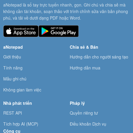
aNotepad là sổ tay trực tuyến nhanh, gọn. Ghi chú và chia sẻ mà
không cần tài khoản, soạn thảo với trình chỉnh sửa văn bản phong
phú, và tải về dưới dạng PDF hoặc Word.
aNotepad
Chia sẻ & Bán
Giới thiệu
Hướng dẫn cho người sáng tạo
Tính năng
Hướng dẫn mua
Mẫu ghi chú
Không gian làm việc
Nhà phát triển
Pháp lý
REST API
Quyền riêng tư
Tích hợp AI (MCP)
Điều khoản Dịch vụ
Công cụ