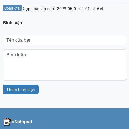
Công khai
Cập nhật lần cuối: 2026-05-01 01:01:15 AM
Bình luận
Thêm bình luận
aNotepad