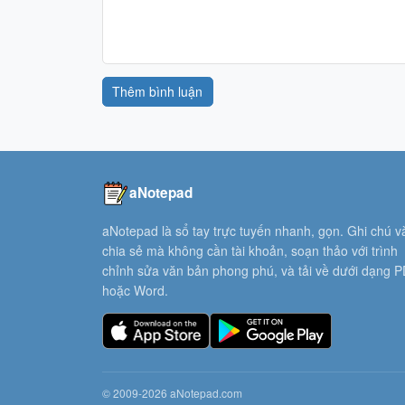
Thêm bình luận
aNotepad
aNotepad là sổ tay trực tuyến nhanh, gọn. Ghi chú v
chia sẻ mà không cần tài khoản, soạn thảo với trình
chỉnh sửa văn bản phong phú, và tải về dưới dạng 
hoặc Word.
© 2009-2026 aNotepad.com