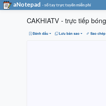
aNotepad
- sổ tay trực tuyến miễn phí
CAKHIATV - trực tiếp bóng đ
Đánh dấu
Lưu bản sao
Sao chép 