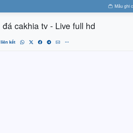
Mẫu ghi 
á cakhia tv - Live full hd
liên kết