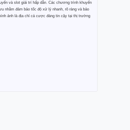
ến và slot giải trí hấp dẫn. Các chương trình khuyến
ối ưu nhằm đảm bảo tốc độ xử lý nhanh, rõ ràng và bảo
h ảnh là địa chỉ cá cược đáng tin cậy tại thị trường