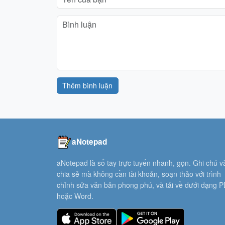
Thêm bình luận
aNotepad
aNotepad là sổ tay trực tuyến nhanh, gọn. Ghi chú v
chia sẻ mà không cần tài khoản, soạn thảo với trình
chỉnh sửa văn bản phong phú, và tải về dưới dạng 
hoặc Word.