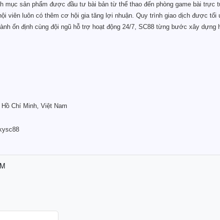
mục sản phẩm được đầu tư bài bản từ thể thao đến phòng game bài trực tuy
 hội viên luôn có thêm cơ hội gia tăng lợi nhuận. Quy trình giao dịch được t
ành ổn định cùng đội ngũ hỗ trợ hoạt động 24/7, SC88 từng bước xây dựng hìn
. Hồ Chí Minh, Việt Nam
kysc88
AM