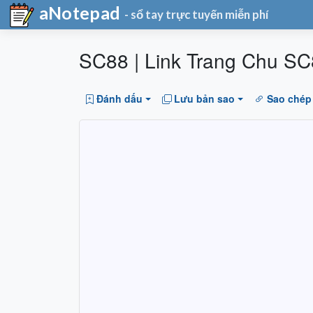
aNotepad
- sổ tay trực tuyến miễn phí
SC88 | Link Trang Chu 
Đánh dấu
Lưu bản sao
Sao chép 