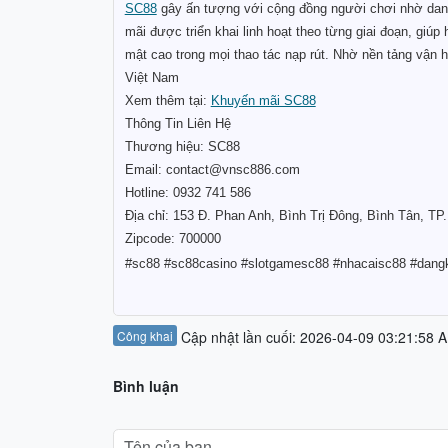
SC88
gây ấn tượng với cộng đồng người chơi nhờ danh 
mãi được triển khai linh hoạt theo từng giai đoạn, giúp
mật cao trong mọi thao tác nạp rút. Nhờ nền tảng vận h
Việt Nam
Xem thêm tại:
Khuyến mãi SC88
Thông Tin Liên Hệ
Thương hiệu: SC88
Email: contact@vnsc886.com
Hotline: 0932 741 586
Địa chỉ: 153 Đ. Phan Anh, Bình Trị Đông, Bình Tân, TP
Zipcode: 700000
#sc88 #sc88casino #slotgamesc88 #nhacaisc88 #dang
Công khai
Cập nhật lần cuối: 2026-04-09 03:21:58 
Bình luận