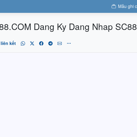
Mẫu ghi 
SC88.COM Dang Ky Dang Nhap SC8
liên kết