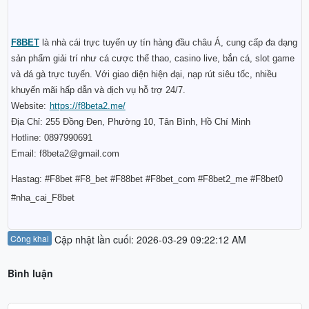
F8BET
là nhà cái trực tuyến uy tín hàng đầu châu Á, cung cấp đa dạng
sản phẩm giải trí như cá cược thể thao, casino live, bắn cá, slot game
và đá gà trực tuyến. Với giao diện hiện đại, nạp rút siêu tốc, nhiều
khuyến mãi hấp dẫn và dịch vụ hỗ trợ 24/7.
Website:
https://f8beta2.me/
Địa Chỉ: 255 Đồng Đen, Phường 10, Tân Bình, Hồ Chí Minh
Hotline: 0897990691
Email: f8beta2@gmail.com
Hastag: #F8bet #F8_bet #F88bet #F8bet_com #F8bet2_me #F8bet0
#nha_cai_F8bet
Công khai
Cập nhật lần cuối: 2026-03-29 09:22:12 AM
Bình luận