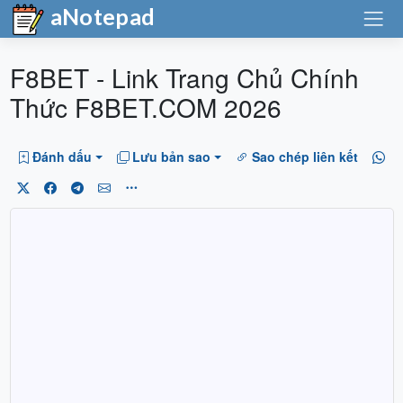
aNotepad
F8BET - Link Trang Chủ Chính
Thức F8BET.COM 2026
Đánh dấu
Lưu bản sao
Sao chép liên kết