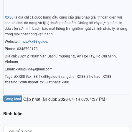
XX88
là địa chỉ cá cược hàng đầu cung cấp giải pháp giải trí toàn diện với
kho trò chơi đa dạng và tỷ lệ thưởng hấp dẫn. Chúng tôi xây dựng niềm tin
dựa trên sự minh bạch, bảo mật thông tin nghiêm ngặt và tính pháp lý rõ ràng
trong mọi hoạt động vận hành.
Website:
https://xx88.guide/
Phone: 0348792173
Địa chỉ: 782/12 Phạm Văn Bạch, Phường 12, An Hội Tây, Hồ Chí Minh,
Vietnam
Email: xx88guide@gmail.com
Tags: #XX88 #xx_88 #xx88guide #trangchu_XX88 #thethao_XX88
#casino_xx88 #sport_xx88 #nhacaixx88
Công khai
Cập nhật lần cuối: 2026-04-14 07:04:37 PM
Bình luận