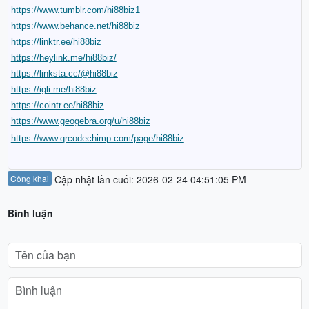
https://www.tumblr.com/hi88biz1
https://www.behance.net/hi88biz
https://linktr.ee/hi88biz
https://heylink.me/hi88biz/
https://linksta.cc/@hi88biz
https://igli.me/hi88biz
https://cointr.ee/hi88biz
https://www.geogebra.org/u/hi88biz
https://www.qrcodechimp.com/page/hi88biz
Công khai
Cập nhật lần cuối: 2026-02-24 04:51:05 PM
Bình luận