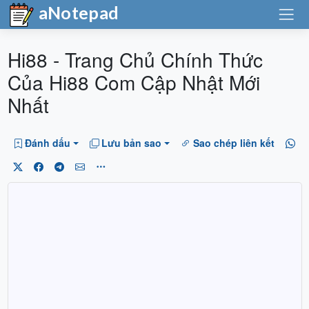
aNotepad
Hi88 - Trang Chủ Chính Thức
Của Hi88 Com Cập Nhật Mới
Nhất
Đánh dấu
Lưu bản sao
Sao chép liên kết