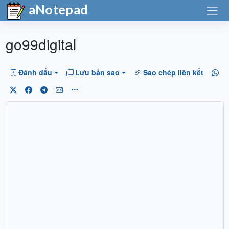
aNotepad
go99digital
Đánh dấu
Lưu bản sao
Sao chép liên kết