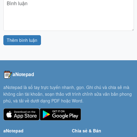
Thêm bình luận
aNotepad
aNotepad là sổ tay trực tuyến nhanh, gọn. Ghi chú và chia sẻ mà
không cần tài khoản, soạn thảo với trình chỉnh sửa văn bản phong
phú, và tải về dưới dạng PDF hoặc Word.
aNotepad
Chia sẻ & Bán