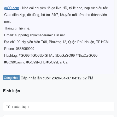
go99 com
- Nhà cái chuyên đá gà live HD, tỷ lệ cao, nạp rút siêu tốc.
Giao diện đẹp, dễ dùng, hỗ trợ 24/7, khuyến mãi lớn cho thành viên
mới.
Thông tin liên hệ:
Email: support@shyamaceramics.in.net
Địa chỉ: 99 Nguyễn Văn Trỗi, Phường 12, Quận Phú Nhuận, TP.HCM
Phone: 0888099999
Hashtag: #GO99 #GO99DIGITAL #DaGaGO99 #NhaCaiGO99
#GO99Casino #GO99NoHu #GO99BanCa
Công khai
Cập nhật lần cuối: 2026-04-07 04:12:52 PM
Bình luận