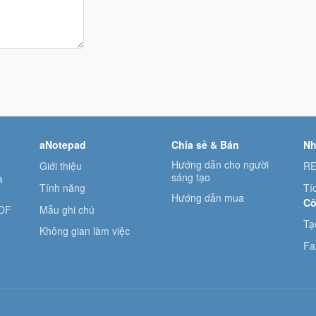
aNotepad
Chia sẻ & Bán
Nh
Hướng dẫn cho người
Giới thiệu
RE
sáng tạo
à
Tính năng
Tí
Hướng dẫn mua
Cô
Mẫu ghi chú
PDF
Tạ
Không gian làm việc
Fa