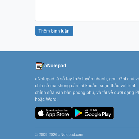
Thêm bình luận
aNotepad
aNotepad là sổ tay trực tuyến nhanh, gọn. Ghi chú v
chia sẻ mà không cần tài khoản, soạn thảo với trình
chỉnh sửa văn bản phong phú, và tải về dưới dạng 
hoặc Word.
© 2009-2026 aNotepad.com