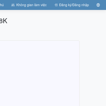
chú
Không gian làm việc
Đăng ký/Đăng nhập
8K