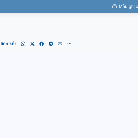
Mẫu ghi 
liên kết