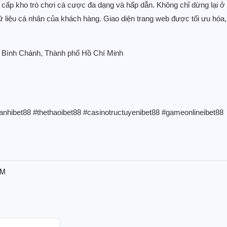
ung cấp kho trò chơi cá cược đa dạng và hấp dẫn. Không chỉ dừng lại 
ữ liệu cá nhân của khách hàng. Giao diện trang web được tối ưu hóa,
 Bình Chánh, Thành phố Hồ Chí Minh
hanhibet88 #thethaoibet88 #casinotructuyenibet88 #gameonlineibet88
AM