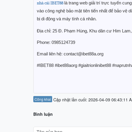
nhà cái IBET88
là trang web giải trí trực tuyến c
vào công nghệ bảo mật tiên tiến nhất để bảo vệ d
bị di động và máy tính cá nhân.
Địa chỉ: 25 Đ. Phạm Hùng, Khu dân cư Him Lam,
Phone: 0985124739
Email liên hệ: contact@ibet88a.org
#IBET88 #ibet88aorg #giaitrionlinibet88 #naprutn
Công khai
Cập nhật lần cuối: 2026-04-09 06:43:11 
Bình luận