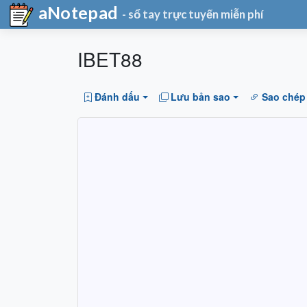
aNotepad
- sổ tay trực tuyến miễn phí
IBET88
Đánh dấu
Lưu bản sao
Sao chép 