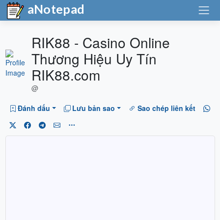
aNotepad
RIK88 - Casino Online
Thương Hiệu Uy Tín
RIK88.com
@
Đánh dấu
Lưu bản sao
Sao chép liên kết