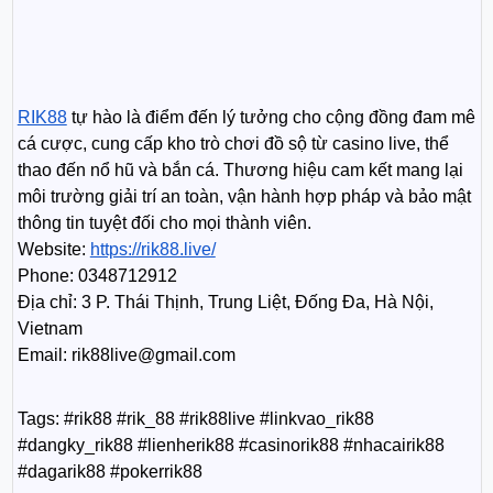
RIK88
 tự hào là điểm đến lý tưởng cho cộng đồng đam mê 
cá cược, cung cấp kho trò chơi đồ sộ từ casino live, thể 
thao đến nổ hũ và bắn cá. Thương hiệu cam kết mang lại 
môi trường giải trí an toàn, vận hành hợp pháp và bảo mật 
thông tin tuyệt đối cho mọi thành viên.
Website: 
https://rik88.live/
Phone: 0348712912
Địa chỉ: 3 P. Thái Thịnh, Trung Liệt, Đống Đa, Hà Nội, 
Vietnam
Email: rik88live@gmail.com
Tags: #rik88 #rik_88 #rik88live #linkvao_rik88 
#dangky_rik88 #lienherik88 #casinorik88 #nhacairik88 
#dagarik88 #pokerrik88