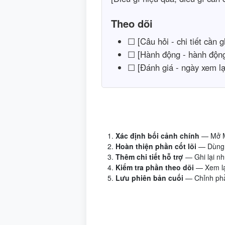
Theo dõi
☐ [Câu hỏi - chi tiết cần gh
☐ [Hành động - hành động 
☐ [Đánh giá - ngày xem lạ
Xác định bối cảnh chính
— Mở M
Hoàn thiện phần cốt lõi
— Dùng 
Thêm chi tiết hỗ trợ
— Ghi lại nh
Kiểm tra phần theo dõi
— Xem lại
Lưu phiên bản cuối
— Chỉnh phần