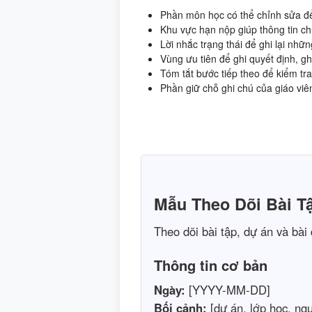
Phần môn học có thể chỉnh sửa để
Khu vực hạn nộp giúp thông tin ch
Lời nhắc trạng thái để ghi lại những
Vùng ưu tiên để ghi quyết định, gh
Tóm tắt bước tiếp theo để kiểm tra 
Phần giữ chỗ ghi chú của giáo viê
Mẫu Theo Dõi Bài T
Theo dõi bài tập, dự án và bài
Thông tin cơ bản
Ngày:
[YYYY-MM-DD]
Bối cảnh:
[dự án, lớp học, ngư