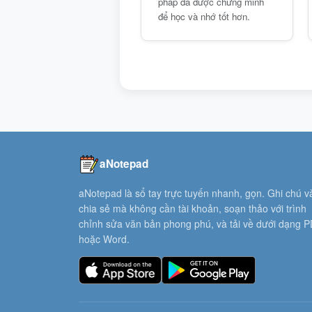
pháp đã được chứng minh
để học và nhớ tốt hơn.
aNotepad
aNotepad là sổ tay trực tuyến nhanh, gọn. Ghi chú v
chia sẻ mà không cần tài khoản, soạn thảo với trình
chỉnh sửa văn bản phong phú, và tải về dưới dạng 
hoặc Word.