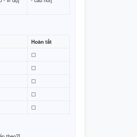
o - ví dụ]
- câu hỏi]
Hoàn tất
☐
☐
☐
☐
☐
ếp theo?]