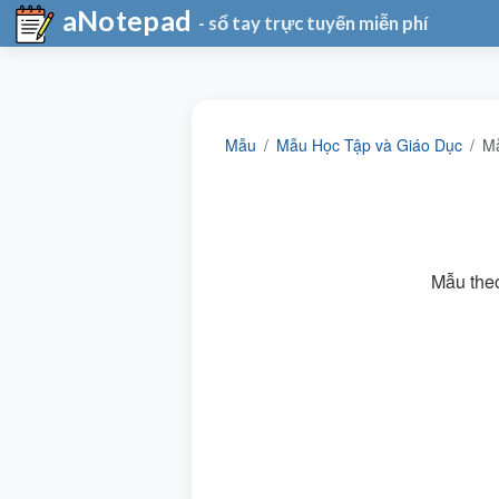
aNotepad
- sổ tay trực tuyến miễn phí
Mẫu
Mẫu Học Tập và Giáo Dục
Mẫ
Mẫu theo