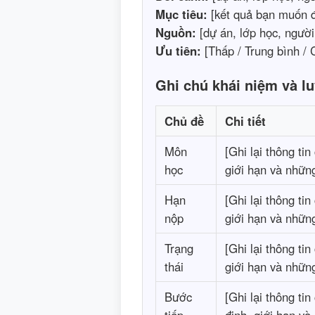
Mục tiêu:
[kết quả bạn muốn đ
Nguồn:
[dự án, lớp học, người,
Ưu tiên:
[Thấp / Trung bình / 
Ghi chú khái niệm và lu
Chủ đề
Chi tiết
Môn
[Ghi lại thông ti
học
giới hạn và những
Hạn
[Ghi lại thông ti
nộp
giới hạn và những
Trạng
[Ghi lại thông ti
thái
giới hạn và những
Bước
[Ghi lại thông ti