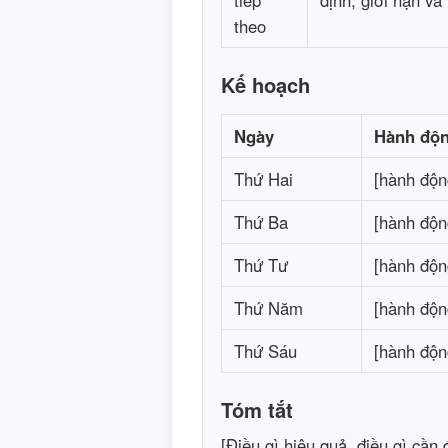
tiếp
định, giới hạn và
theo
Kế hoạch
Ngày
Hành độ
Thứ Hai
[hành động
Thứ Ba
[hành động
Thứ Tư
[hành động
Thứ Năm
[hành động
Thứ Sáu
[hành động
Tóm tắt
[Điều gì hiệu quả, điều gì cần