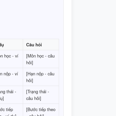
dụ
Câu hỏi
n học - ví
[Môn học - câu
hỏi]
n nộp - ví
[Hạn nộp - câu
hỏi]
ạng thái -
[Trạng thái -
dụ]
câu hỏi]
ớc tiếp
[Bước tiếp theo