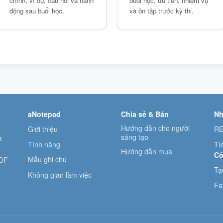
chính, ví dụ, câu hỏi và hành
buổi học, ưu tiên, nhiệm vụ
động sau buổi học.
và ôn tập trước kỳ thi.
aNotepad
Chia sẻ & Bán
Nh
Hướng dẫn cho người
Giới thiệu
RE
sáng tạo
à
Tính năng
Tí
Hướng dẫn mua
Cô
Mẫu ghi chú
PDF
Tạ
Không gian làm việc
Fa