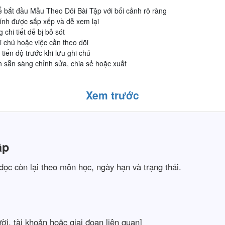
 bắt đầu Mẫu Theo Dõi Bài Tập với bối cảnh rõ ràng
ính được sắp xếp và dễ xem lại
 chi tiết dễ bị bỏ sót
i chú hoặc việc cần theo dõi
tiến độ trước khi lưu ghi chú
n sẵn sàng chỉnh sửa, chia sẻ hoặc xuất
Xem trước
ập
 đọc còn lại theo môn học, ngày hạn và trạng thái.
ời, tài khoản hoặc giai đoạn liên quan]