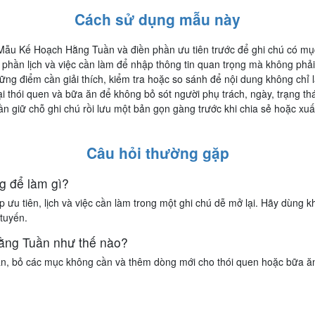
Cách sử dụng mẫu này
ẫu Kế Hoạch Hằng Tuần và điền phần ưu tiên trước để ghi chú có mục 
hần lịch và việc cần làm để nhập thông tin quan trọng mà không phải
ững điểm cần giải thích, kiểm tra hoặc so sánh để nội dung không chỉ
i thói quen và bữa ăn để không bỏ sót người phụ trách, ngày, trạng thá
 giữ chỗ ghi chú rồi lưu một bản gọn gàng trước khi chia sẻ hoặc xuấ
Câu hỏi thường gặp
 để làm gì?
u tiên, lịch và việc cần làm trong một ghi chú dễ mở lại. Hãy dùng k
 tuyến.
ằng Tuần như thế nào?
ạn, bỏ các mục không cần và thêm dòng mới cho thói quen hoặc bữa ăn.