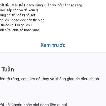
 bắt đầu Mẫu Kế Hoạch Hằng Tuần với bối cảnh rõ ràng
được sắp xếp và dễ xem lại
ững chi tiết dễ bị bỏ sót
ghi chú hoặc việc cần theo dõi
 trước khi lưu ghi chú
nh sửa, chia sẻ hoặc xuất
Xem trước
 Tuần
iên rõ ràng, cam kết dễ thấy và không gian để điều chỉnh.
ời, tài khoản hoặc giai đoạn liên quan]