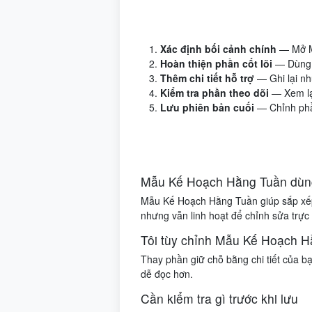
Xác định bối cảnh chính
— Mở M
Hoàn thiện phần cốt lõi
— Dùng p
Thêm chi tiết hỗ trợ
— Ghi lại nh
Kiểm tra phần theo dõi
— Xem lạ
Lưu phiên bản cuối
— Chỉnh phần
Mẫu Kế Hoạch Hằng Tuần dùng
Mẫu Kế Hoạch Hằng Tuần giúp sắp xếp ư
nhưng vẫn linh hoạt để chỉnh sửa trực
Tôi tùy chỉnh Mẫu Kế Hoạch H
Thay phần giữ chỗ bằng chi tiết của b
dễ đọc hơn.
Cần kiểm tra gì trước khi lưu