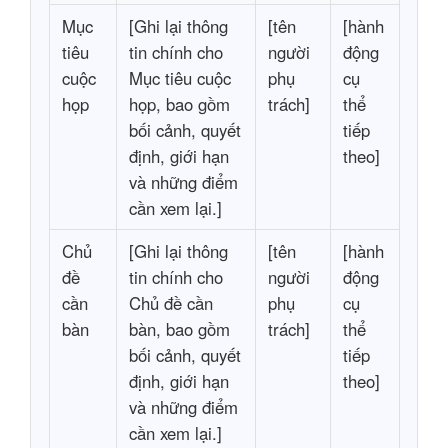
Mục
[Ghi lại thông
[tên
[hành
tiêu
tin chính cho
người
động
cuộc
Mục tiêu cuộc
phụ
cụ
họp
họp, bao gồm
trách]
thể
bối cảnh, quyết
tiếp
định, giới hạn
theo]
và những điểm
cần xem lại.]
Chủ
[Ghi lại thông
[tên
[hành
đề
tin chính cho
người
động
cần
Chủ đề cần
phụ
cụ
bàn
bàn, bao gồm
trách]
thể
bối cảnh, quyết
tiếp
định, giới hạn
theo]
và những điểm
cần xem lại.]