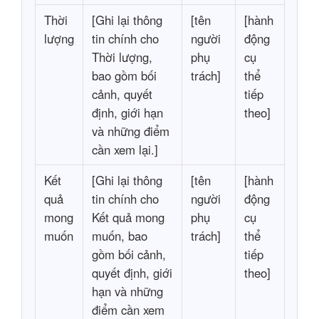
Thời
[Ghi lại thông
[tên
[hành
lượng
tin chính cho
người
động
Thời lượng,
phụ
cụ
bao gồm bối
trách]
thể
cảnh, quyết
tiếp
định, giới hạn
theo]
và những điểm
cần xem lại.]
Kết
[Ghi lại thông
[tên
[hành
quả
tin chính cho
người
động
mong
Kết quả mong
phụ
cụ
muốn
muốn, bao
trách]
thể
gồm bối cảnh,
tiếp
quyết định, giới
theo]
hạn và những
điểm cần xem