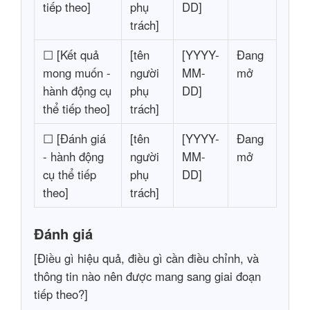
tiếp theo]
phụ
DD]
trách]
☐ [Kết quả
[tên
[YYYY-
Đang
mong muốn -
người
MM-
mở
hành động cụ
phụ
DD]
thể tiếp theo]
trách]
☐ [Đánh giá
[tên
[YYYY-
Đang
- hành động
người
MM-
mở
cụ thể tiếp
phụ
DD]
theo]
trách]
Đánh giá
[Điều gì hiệu quả, điều gì cần điều chỉnh, và
thông tin nào nên được mang sang giai đoạn
tiếp theo?]