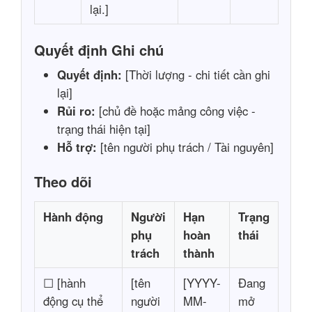
lại.]
Quyết định Ghi chú
Quyết định:
[Thời lượng - chi tiết cần ghi
lại]
Rủi ro:
[chủ đề hoặc mảng công việc -
trạng thái hiện tại]
Hỗ trợ:
[tên người phụ trách / Tài nguyên]
Theo dõi
Hành động
Người
Hạn
Trạng
phụ
hoàn
thái
trách
thành
☐ [hành
[tên
[YYYY-
Đang
động cụ thể
người
MM-
mở