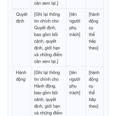
cần xem lại.]
Quyết
[Ghi lại thông
[tên
[hành
định
tin chính cho
người
động
Quyết định,
phụ
cụ
bao gồm bối
trách]
thể
cảnh, quyết
tiếp
định, giới hạn
theo]
và những điểm
cần xem lại.]
Hành
[Ghi lại thông
[tên
[hành
động
tin chính cho
người
động
Hành động,
phụ
cụ
bao gồm bối
trách]
thể
cảnh, quyết
tiếp
định, giới hạn
theo]
và những điểm