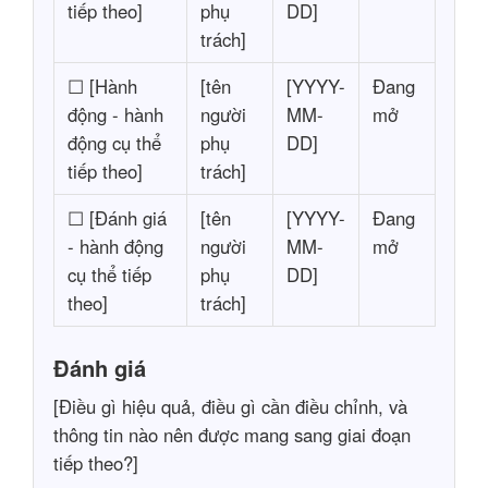
tiếp theo]
phụ
DD]
trách]
☐ [Hành
[tên
[YYYY-
Đang
động - hành
người
MM-
mở
động cụ thể
phụ
DD]
tiếp theo]
trách]
☐ [Đánh giá
[tên
[YYYY-
Đang
- hành động
người
MM-
mở
cụ thể tiếp
phụ
DD]
theo]
trách]
Đánh giá
[Điều gì hiệu quả, điều gì cần điều chỉnh, và
thông tin nào nên được mang sang giai đoạn
tiếp theo?]