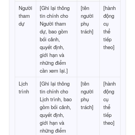
Người
[Ghi lại thông
[tên
[hành
tham
tin chính cho
người
động
dự
Người tham
phụ
cụ
dự, bao gồm
trách]
thể
bối cảnh,
tiếp
quyết định,
theo]
giới hạn và
những điểm
cần xem lại.]
Lịch
[Ghi lại thông
[tên
[hành
trình
tin chính cho
người
động
Lịch trình, bao
phụ
cụ
gồm bối cảnh,
trách]
thể
quyết định,
tiếp
giới hạn và
theo]
những điểm