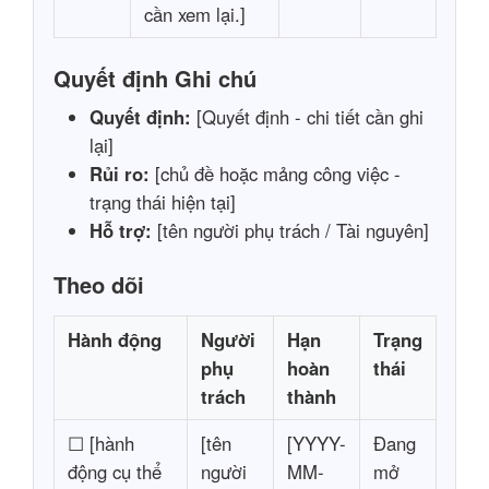
cần xem lại.]
Quyết định Ghi chú
Quyết định:
[Quyết định - chi tiết cần ghi
lại]
Rủi ro:
[chủ đề hoặc mảng công việc -
trạng thái hiện tại]
Hỗ trợ:
[tên người phụ trách / Tài nguyên]
Theo dõi
Hành động
Người
Hạn
Trạng
phụ
hoàn
thái
trách
thành
☐ [hành
[tên
[YYYY-
Đang
động cụ thể
người
MM-
mở